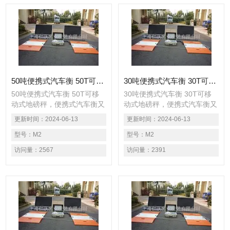
50吨便携式汽车衡 50T可移动式地磅秤
30吨便携式汽车衡 30T可移动式地磅秤
50吨便携式汽车衡 50T可移
30吨便携式汽车衡 30T可移
动式地磅秤，便携式汽车衡又
动式地磅秤，便携式汽车衡又
名便携式轴重秤、轴重仪、便
名便携式轴重秤、轴重仪、便
更新时间：
2024-06-13
更新时间：
2024-06-13
携式地磅秤、用于公路便携查
携式地磅秤、用于公路便携查
超载车辆静态称重检测，货物
型号：
M2
超载车辆静态称重检测，货物
型号：
M2
过磅低精度车辆称重或较高精
过磅低精度车辆称重或较高精
访问量：
2567
访问量：
2391
度静态车辆称重。
度静态车辆称重。