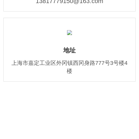
13817779150@163.com
地址
上海市嘉定工业区外冈镇西冈身路777号3号楼4
楼
关注微信
扫一扫二维码，关注绿巨人多软件聚合APP的微信公众号