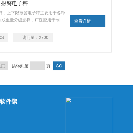
时报警电子秤
，上下限报警电子秤主要用于各种
别或重量分级选择，广泛应用于制
查看详情
工等行业的在线高速包装检重应用。电子称以
重量，可以精确的检测出连续生
CS
访问量：
2700
定值时声光报警，低于下限重
末页
跳转到第
页
软件聚