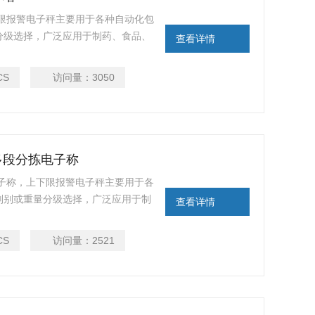
上下限报警电子秤主要用于各种自动化包
，广泛应用于制药、食品、
查看详情
高速包装检重应用。电子称以高速度之动
，可以精确的检测出连续生产线中重量
CS
访问量：
3050
报警，低于下限重
多段分拣电子称
称，上下限报警电子秤主要用于各
别或重量分级选择，广泛应用于制
查看详情
轻工等行业的在线高速包装检重应用。电子称以
重量，可以精确的检测出连续生
CS
访问量：
2521
定值时声光报警，低于下限重