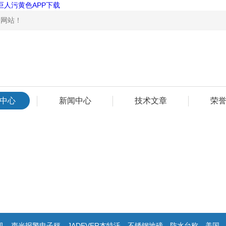
巨人污黄色APP下载
站！
中心
新闻中心
技术文章
荣
警电子秤，JADEVER杰特沃，不锈钢地磅，防水台称，美国双杰天平，报警电子称