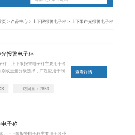
首页
>
产品中心
>
上下限报警电子秤
> 上下限声光报警电子秤
声光报警电子秤
，上下限报警电子秤主要用于各
判别或重量分级选择，广泛应用于制
查看详情
工等行业的在线高速包装检重应用。电子称以
重量，可以精确的检测出连续生
CS
访问量：
2853
设定值时声光报警，低于下限重
装电子称
称，上下限报警电子秤主要用于各种