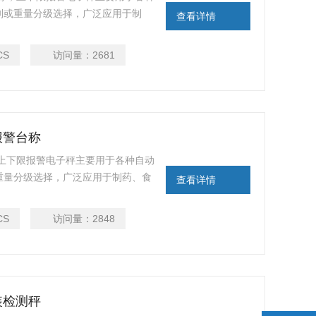
或重量分级选择，广泛应用于制
查看详情
轻工等行业的在线高速包装检重应用。电子称以
重量，可以精确的检测出连续生
CS
访问量：
2681
定值时声光报警，低于下限重
报警台称
，上下限报警电子秤主要用于各种自动
分级选择，广泛应用于制药、食
查看详情
在线高速包装检重应用。电子称以高速度
，可以精确的检测出连续生产线中
CS
访问量：
2848
声光报警，低于下限重
装检测秤