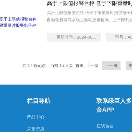
高于上限值报警台秤 低于下限重量
高于上限值报警台秤 低于下限重量时报警电子秤
自动化包装流水线上自动重量检测、上下限判
药、食品、保健品、日化、电池、轻
高速度之动态重量读取方式检出生产线上的产品之
更新时间：
2024-06-13
型号：
A
产线中重量不合格的产品，产品重量超出上限设
共 17 条记录，当前 1 / 3 页 首页 上一页
下一页
栏目导航
联系绿巨人多
合APP
产品中心
在线留言
荣誉资质