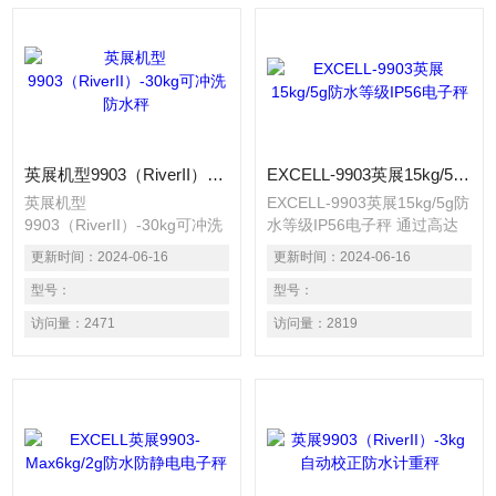
英展机型9903（RiverII）-30kg可冲洗防水秤
EXCELL-9903英展15kg/5g防水等级IP56电子秤
英展机型
EXCELL-9903英展15kg/5g防
9903（RiverII）-30kg可冲洗
水等级IP56电子秤 通过高达
防水秤 通过高达720小时盐雾
720小时盐雾实验，可靠度大
更新时间：
2024-06-16
更新时间：
2024-06-16
实验，可靠度大幅*业界
幅*业界（GB/T 2423.17-
（GB/T 2423.17-93） 适用于
型号：
93） 适用于多尘、潮湿恶劣
型号：
多尘、潮湿恶劣的环境 生鲜
的环境 生鲜海产、肉类、蔬
访问量：
2471
访问量：
2819
海产、肉类、蔬果等各式食品
果等各式食品加工厂 化学制
加工厂 化学制品加工厂
品加工厂