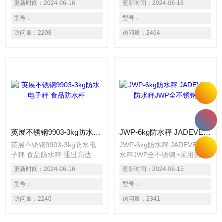
更新时间：
2024-06-16
更新时间：
2024-06-16
幅*业界（GB/T 2423.17-
业界（GB/T 2423.17-93）
93） 适用于多尘、潮湿恶劣
型号：
&#183; 可拆式防潮结构，降
型号：
的环境 生鲜海产、肉类、蔬
低维修成本与工时 &#183; 适
访问量：
2208
访问量：
2464
果等各式食品加工厂 化学制
用于多尘、潮湿恶劣的环境
品加工厂
&#183; 生鲜海产、肉类、蔬
果等各式食品加工厂 &#183;
化学制品加工厂
英展不锈钢9903-3kg防水电子秤 食品防水秤
JWP-6kg防水秤 JADEVER防水秤JWP全不锈钢
英展不锈钢9903-3kg防水电
JWP-6kg防水秤 JADEVER防
子秤 食品防水秤 通过高达
水秤JWP全不锈钢 •采用美国
720小时盐雾实验，可靠度大
高性能晶片，精密制造、通过
更新时间：
2024-06-16
更新时间：
2024-06-15
幅*业界（GB/T 2423.17-
CE测试 •防水等级IP68：
93） · 可拆式防潮结构，降低
型号：
优良的防水、防潮、防尘性能
型号：
维修成本与工时 · 适用于多
•外壳不锈刚材料制作，美
访问量：
2240
访问量：
2341
尘、潮湿恶劣的环境 · 生鲜海
观、卫生、高档 •较好的防震
产、肉类、蔬果等各式食品加
效果，适合工厂生产线使用 •