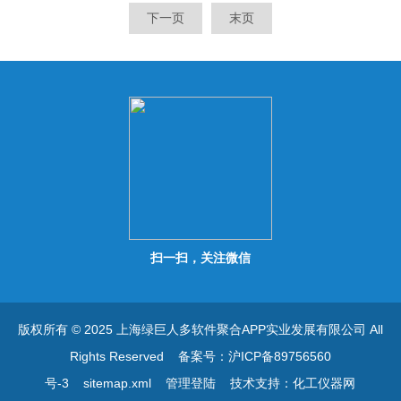
工厂 · 化学制品加工厂
计数功能和多秤重计量单位，
下一页
末页
快速显示、电量显示 •广泛适
用于水产品、肉食品、蔬菜等
加工行业
扫一扫，关注微信
版权所有 © 2025 上海绿巨人多软件聚合APP实业发展有限公司 All
Rights Reserved
备案号：沪ICP备89756560
号-3
sitemap.xml
管理登陆
技术支持：
化工仪器网